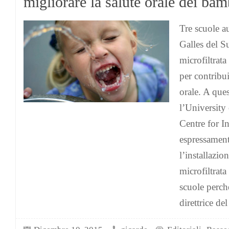
migliorare la salute orale dei bam
Tre scuole a
Galles del 
microfiltrat
per contribui
orale. A que
l’University
Centre for I
espressament
l’installazio
microfiltrata
scuole perch
direttrice de