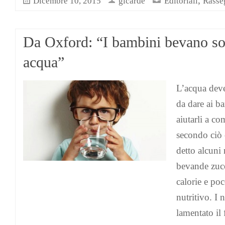
,
Dicembre 10, 2015
gicarde
Editoriali
Rasse
Da Oxford: “I bambini bevano so
acqua”
L’acqua deve
da dare ai ba
aiutarli a co
secondo ciò
detto alcuni 
bevande zuc
calorie e po
nutritivo. I 
lamentato il 