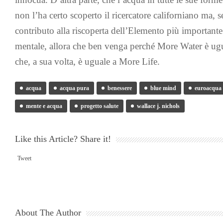
non l’ha certo scoperto il ricercatore californiano ma, se
contributo alla riscoperta dell’Elemento più importante p
mentale, allora che ben venga perché More Water è u
che, a sua volta, è uguale a More Life.
acqua
acqua pura
benessere
blue mind
euroacqua
mente e acqua
progetto salute
wallace j. nichols
Like this Article? Share it!
Tweet
About The Author