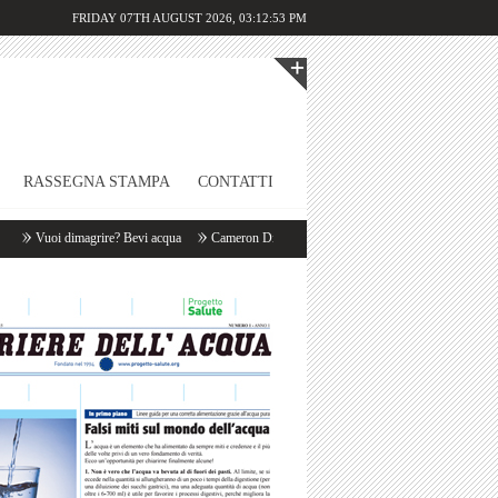
FRIDAY 07TH AUGUST 2026,
03:12:53 PM
RASSEGNA STAMPA
CONTATTI
Vuoi dimagrire? Bevi acqua
Cameron Diaz: «Appena mi sveglio bevo un litro d’acqua