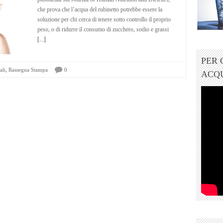
che prova che l’acqua del rubinetto potrebbe essere la
soluzione per chi cerca di tenere sotto controllo il proprio
peso, o di ridurre il consumo di zucchero, sodio e grassi
[...]
PER
,
ali
Rassegna Stampa
0
ACQ