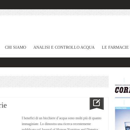
CHI SIAMO
ANALISI E CONTROLLO ACQUA
LE FARMACIE
rie
I benefici di un bicchiere d’acqua sono molti più di quanto
immaginiate. Lo dimostra una ricerca recentemente
pubblicata sul Journal of Human Nutrition and Dietetics,