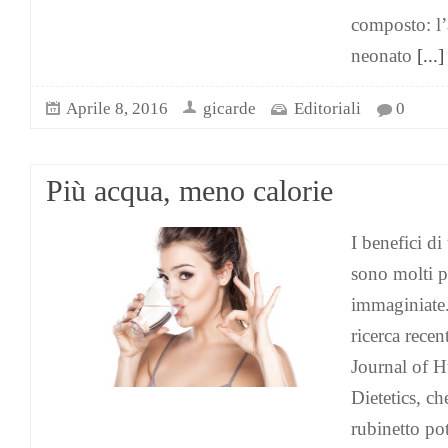
composto: l’
neonato
[...]
Aprile 8, 2016
gicarde
Editoriali
0
Più acqua, meno calorie
I benefici d
sono molti p
immaginiate
ricerca rece
Journal of 
Dietetics, c
rubinetto pot