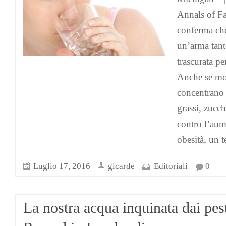
Annals of F
conferma che
un’arma tant
trascurata pe
Anche se molt
concentrano 
grassi, zucch
contro l’aume
obesità, un 
Luglio 17, 2016
gicarde
Editoriali
0
La nostra acqua inquinata dai pest