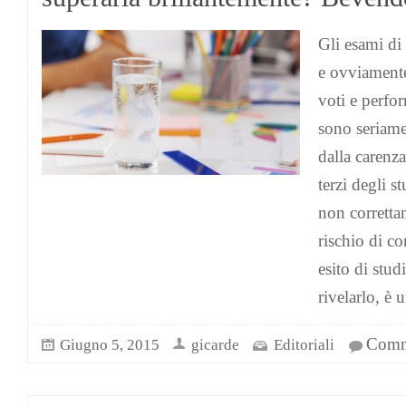
Gli esami di 
e ovviamente
voti e perfo
sono seriame
dalla carenza 
terzi degli s
non correttam
rischio di c
esito di stud
rivelarlo, è 
Comme
Giugno 5, 2015
gicarde
Editoriali