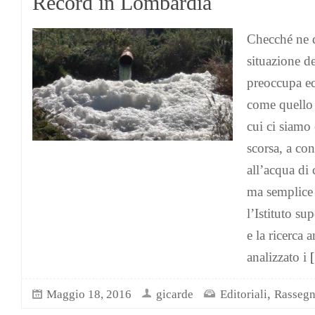
Record in Lombardia
Checché ne d
situazione de
preoccupa ec
come quello
cui ci siamo
scorsa, a con
all’acqua di
ma semplice 
l’Istituto su
e la ricerca 
analizzato i
[
,
Maggio 18, 2016
gicarde
Editoriali
Rassegn