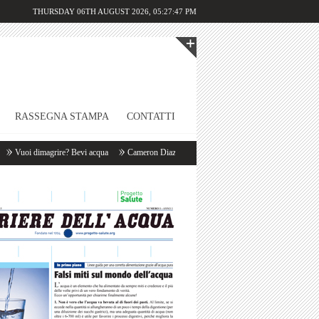
THURSDAY 06TH AUGUST 2026,
05:27:47 PM
RASSEGNA STAMPA
CONTATTI
Vuoi dimagrire? Bevi acqua
Cameron Diaz: «Appena mi sveglio bevo un litro d’acqua!»