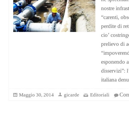
nostre infras
“carenti, ob
perdite di re
cio’ costring
prelievo di a
“impoverendo
esponendo alc
disservizi”:
italiana denu
Comm
Maggio 30, 2014
gicarde
Editoriali