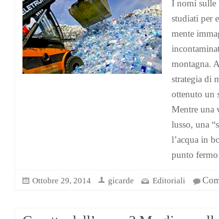
I nomi sulle
studiati per 
mente immagi
incontaminate
montagna. A
strategia di
ottenuto un 
Mentre una v
lusso, una “s
l’acqua in bo
punto fermo 
Comm
Ottobre 29, 2014
gicarde
Editoriali