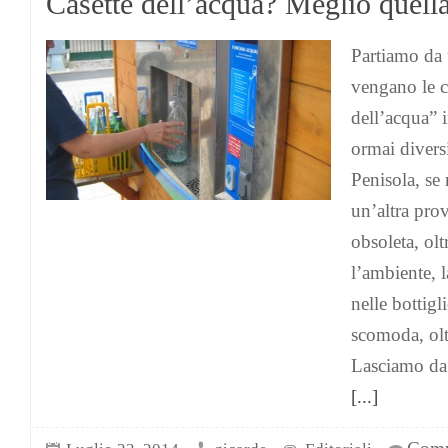
Casette dell’acqua? Meglio quella
Partiamo da
vengano le c
dell’acqua” i
ormai divers
Penisola, se
un’altra pro
obsoleta, ol
l’ambiente, l
nelle bottigl
scomoda, olt
Lasciamo da 
[...]