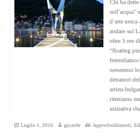
Chi ha detto
sull’acqua” 
d’arte unica
andare sul L
oltre 3 ore d
“floating pie
Intendiamoc
nemmeno lon
detrattori de
artista bulg
riteniamo me
iniziativa ch
,
Luglio 1, 2016
gicarde
Approfondimenti
Ed