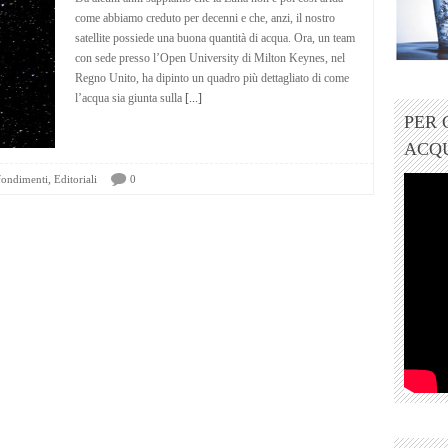
come abbiamo creduto per decenni e che, anzi, il nostro
satellite possiede una buona quantità di acqua. Ora, un team
con sede presso l’Open University di Milton Keynes, nel
Regno Unito, ha dipinto un quadro più dettagliato di come
l’acqua sia giunta sulla
[...]
PER
ACQ
,
ondimenti
Editoriali
0