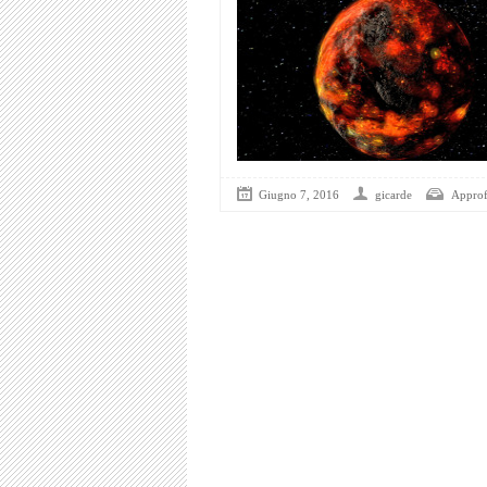
Giugno 7, 2016
gicarde
Approf