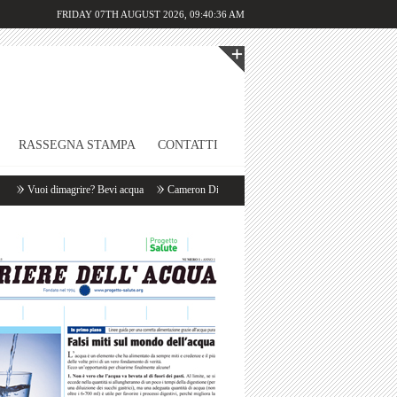
FRIDAY 07TH AUGUST 2026,
09:40:36 AM
RASSEGNA STAMPA
CONTATTI
Vuoi dimagrire? Bevi acqua
Cameron Diaz: «Appena mi sveglio bevo un litro d’acqua!