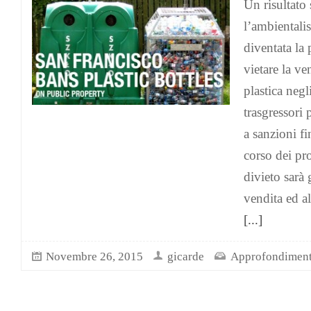
Un risultato 
l’ambientali
diventata la
vietare la ve
plastica negl
trasgressori 
a sanzioni fi
corso dei pro
divieto sarà 
vendita ed al
[...]
Novembre 26, 2015
gicarde
Approfondiment