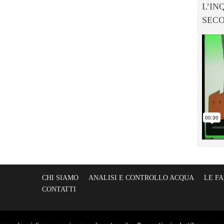
vietato
L’IN
bere
SEC
CHI SIAMO
ANALISI E CONTROLLO ACQUA
LE F
CONTATTI