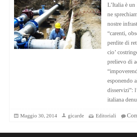
L’Italia è u
ne sprechiam
nostre infras
“carenti, ob
perdite di re
cio’ costring
prelievo di a
“impoverendo
esponendo alc
disservizi”:
italiana denu
Comm
Maggio 30, 2014
gicarde
Editoriali