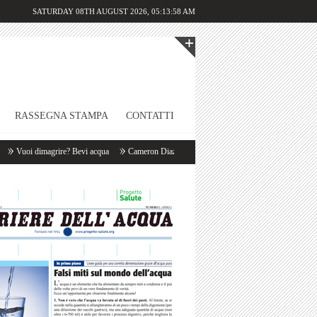
SATURDAY 08TH AUGUST 2026,
05:13:58 AM
RASSEGNA STAMPA
CONTATTI
Vuoi dimagrire? Bevi acqua
Cameron Diaz: «Appena mi sveglio bevo un litro d’acqua!»