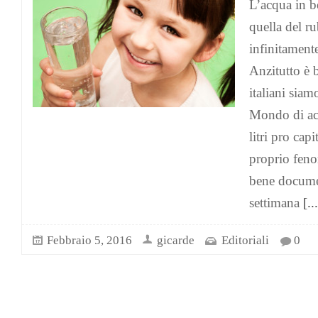
L’acqua in b
quella del ru
infinitament
Anzitutto è 
italiani siam
Mondo di acq
litri pro cap
proprio feno
bene documen
settimana
[...
Febbraio 5, 2016
gicarde
Editoriali
0