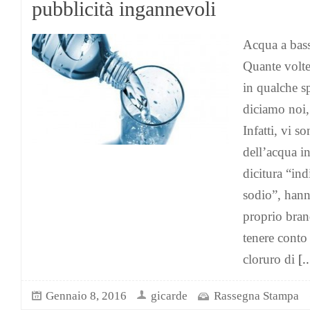
pubblicità ingannevoli
Acqua a bass
Quante volte 
in qualche s
diciamo noi,
Infatti, vi s
dell’acqua in
dicitura “ind
sodio”, hann
proprio bran
tenere conto
cloruro di
[..
Gennaio 8, 2016
gicarde
Rassegna Stampa