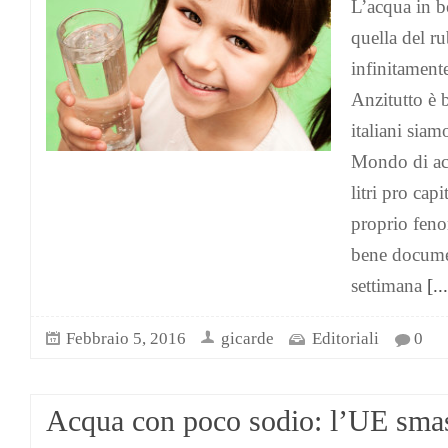
L’acqua in b
quella del ru
infinitament
Anzitutto è 
italiani siam
Mondo di acq
litri pro cap
proprio feno
bene documen
settimana
[...
Febbraio 5, 2016
gicarde
Editoriali
0
Acqua con poco sodio: l’UE smas