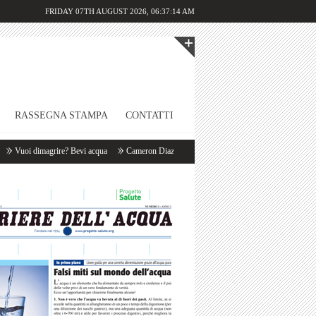
FRIDAY 07TH AUGUST 2026,
06:37:14 AM
RASSEGNA STAMPA
CONTATTI
Vuoi dimagrire? Bevi acqua
Cameron Diaz: «Appena mi sveglio bevo un litro d’acqua!»