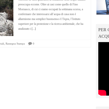
preoccupa eccome. Oltre ai casi come quello di Fino
Mornasco, di cui ci siamo occupati la settimana scorsa, a
confermare che interessarsi all’acqua di casa non è
allarmismo ma semplice buonsenso è l’Ispra, l’Istituto
superiore per la protezione e la ricerca ambientale, che ha
analizzato i
[...]
PER
ACQ
,
iali
Rassegna Stampa
0