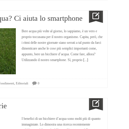
qua? Ci aiuta lo smartphone
Bere acqua più volte al giorno, lo sappiamo, è un vero e
proprio toccasana per il nostro organismo. Capita, però, che
i ritmi delle nostre giornate siano serrati a tal punto da farci
dimenticare anche le cose più semplici importanti come,
appunto, bere un bicchiere d’acqua. Come fare, allora?
Utilizzando il nostro smartphone. Sì, proprio
[...]
,
fondimenti
Editoriali
0
rie
I benefici di un bicchiere d’acqua sono molti più di quanto
immaginiate. Lo dimostra una ricerca recentemente