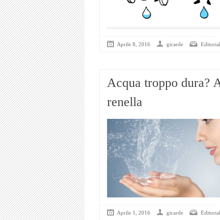
Aprile 8, 2016
gicarde
Editorial
Acqua troppo dura? At
renella
Aprile 1, 2016
gicarde
Editorial