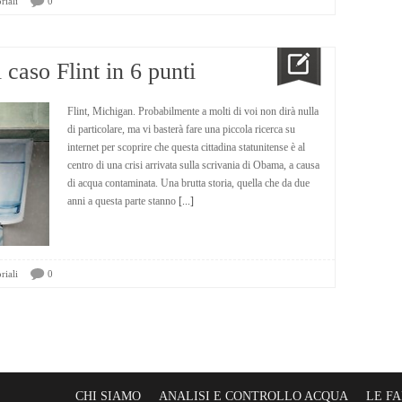
riali
0
caso Flint in 6 punti
Flint, Michigan. Probabilmente a molti di voi non dirà nulla
di particolare, ma vi basterà fare una piccola ricerca su
internet per scoprire che questa cittadina statunitense è al
centro di una crisi arrivata sulla scrivania di Obama, a causa
di acqua contaminata. Una brutta storia, quella che da due
anni a questa parte stanno
[...]
riali
0
CHI SIAMO
ANALISI E CONTROLLO ACQUA
LE F