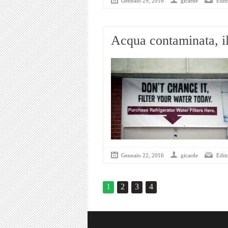
Gennaio 29, 2016
gicarde
Edito
Acqua contaminata, il 
Gennaio 22, 2016
gicarde
Edito
1
2
3
4