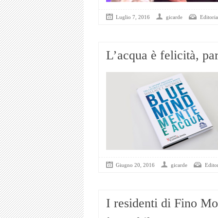
Luglio 7, 2016
gicarde
Editoria
L’acqua è felicità, p
Giugno 20, 2016
gicarde
Editor
I residenti di Fino M