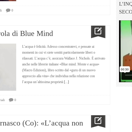
L’IN
li
0
SEC
arola di Blue Mind
L’acqua è felicità. Adesso concentratevi, e pensate ai
momenti in cui vi siete sentiti particolarmente liberi o
rilassati. L’acqua c’è, assicura Wallace J. Nichols. È arrivato
anche nelle librerie italiane «Blue mind. Mente e acqua»
(Macro Edizioni), libro scritto dal «guru di un nuovo
approccio alla vita» che individua nella relazione con
l’acqua un’altissima proprietà
[...]
iali
0
ornasco (Co): «L’acqua non