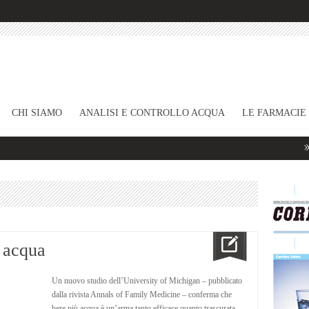
CHI SIAMO
ANALISI E CONTROLLO ACQUA
LE FARMACIE
Vuoi dimag
 acqua
Un nuovo studio dell’University of Michigan – pubblicato
dalla rivista Annals of Family Medicine – conferma che
bere più acqua è un’arma tanto efficace quanto trascurata