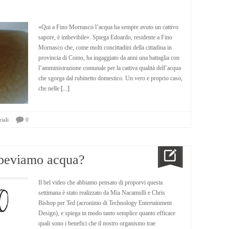
«Qui a Fino Mornasco l’acqua ha sempre avuto un cattivo
sapore, è imbevibile». Spiega Edoardo, residente a Fino
Mornasco che, come molti concittadini della cittadina in
provincia di Como, ha ingaggiato da anni una battaglia con
l’amministrazione comunale per la cattiva qualità dell’acqua
che sgorga dal rubinetto domestico. Un vero e proprio caso,
che nelle
[...]
iali
0
 beviamo acqua?
Il bel video che abbiamo pensato di proporvi questa
settimana è stato realizzato da Mia Nacamulli e Chris
Bishop per Ted (acronimo di Technology Entertainment
Design), e spiega in modo tanto semplice quanto efficace
quali sono i benefici che il nostro organismo trae