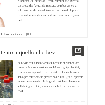
pubblicata sul Journal of Human Nutrition and Dietetics,
che prova che l’acqua del rubinetto potrebbe essere la
soluzione per chi cerca di tenere sotto controllo il proprio
peso, o di ridurre il consumo di zucchero, sodio e grassi
[...]
,
ali
Rassegna Stampa
0
ttento a quello che bevi
Se bevete abitualmente acqua in bottiglie di plastica sarà
bene che facciate attenzione perché, con ogni probabilità,
non siete consapevoli di ciò che state realmente bevendo.
Tanto per cominciare la plastica non è tutta uguale, e potrete
rendervene conto da soli, leggendo l’etichetta che trovate
sulla bottiglia. Infatti, accanto al simbolo del riciclo troverete
una
[...]