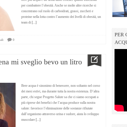
per combattere l’obesità. Anche se molte altre ricerche si
concentrano sul ruolo di carboidrati, grassi, zuccheri e
proteine nella lotta contro l’aumento dei livelli di obesità, un
team di
[...]
PER
ali
0
ACQ
a mi sveglio bevo un litro
Bere acqua è sinonimo di benessere, non soltanto nel corso
dei mesi estivi, ma durante tutta la nostra esistenza. D’altra
parte, chi segue Progetto Salute sa che ci siamo occupati a
più riprese dei benefici che l’acqua produce sulla nostra
salute: favorisce l’eliminazione delle sostanze rifiutate
dall’organismo attraverso urina e sudore, aiuta lo sviluppo
muscolare
[...]