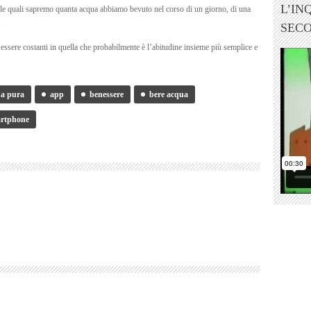
L’IN
 alle quali sapremo quanta acqua abbiamo bevuto nel corso di un giorno, di una
.
SEC
essere costanti in quella che probabilmente è l’abitudine insieme più semplice e
a pura
app
benessere
bere acqua
rtphone