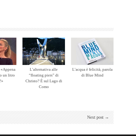
 «Appena
L’alternativa alle
L’acqua è felicità, parola
o un litro
“floating piers” di
di Blue Mind
!»
Christo? È sul Lago di
Como
Next post →