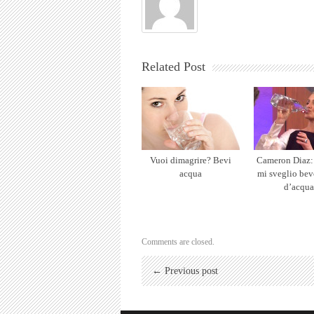
Related Post
Vuoi dimagrire? Bevi
Cameron Diaz:
acqua
mi sveglio bev
d’acqua
Comments are closed.
← Previous post