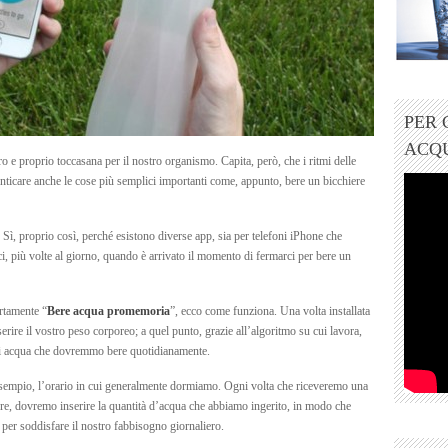
PER
ACQ
o e proprio toccasana per il nostro organismo. Capita, però, che i ritmi delle
menticare anche le cose più semplici importanti come, appunto, bere un bicchiere
Sì, proprio così, perché esistono diverse app, sia per telefoni iPhone che
ci, più volte al giorno, quando è arrivato il momento di fermarci per bere un
ertamente “
Bere acqua promemoria
”, ecco come funziona. Una volta installata
erire il vostro peso corporeo; a quel punto, grazie all’algoritmo su cui lavora,
 di acqua che dovremmo bere quotidianamente.
 esempio, l’orario in cui generalmente dormiamo. Ogni volta che riceveremo una
bere, dovremo inserire la quantità d’acqua che abbiamo ingerito, in modo che
per soddisfare il nostro fabbisogno giornaliero.