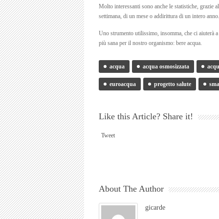
Molto interessanti sono anche le statistiche, grazie
settimana, di un mese o addirittura di un intero anno
Uno strumento utilissimo, insomma, che ci aiuterà a 
più sana per il nostro organismo: bere acqua.
acqua
acqua osmosizzata
acqu
euroacqua
progetto salute
sma
Like this Article? Share it!
Tweet
About The Author
gicarde