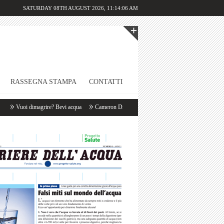
SATURDAY 08TH AUGUST 2026,
11:14:06 AM
RASSEGNA STAMPA
CONTATTI
Vuoi dimagrire? Bevi acqua
Cameron Diaz: «Appena mi sveglio bevo un litro d’acqua!»