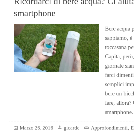
Ricordarci di bere acqua? Ci aiuta
smartphone
Bere acqua p
sappiamo, è 
toccasana pe
Capita, però,
giornate sian
farci dimenti
semplici imp
bere un bic
fare, allora?
smartphone. 
,
Marzo 26, 2016
gicarde
Approfondimenti
E