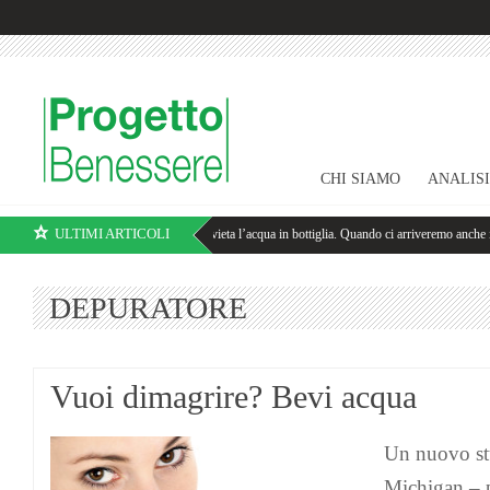
CHI SIAMO
ANALIS
ULTIMI ARTICOLI
 di Blue Mind
Amburgo vieta l’acqua in bottiglia. Quando ci arriveremo anche in Italia?
DEPURATORE
Vuoi dimagrire? Bevi acqua
Un nuovo stu
Michigan – p