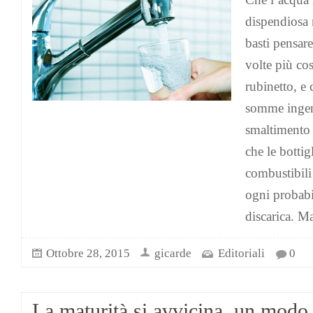
dispendiosa 
basti pensare
volte più cos
rubinetto, e 
somme ingen
smaltimento 
che le bottig
combustibili 
ogni probabil
discarica. Ma
Ottobre 28, 2015
gicarde
Editoriali
0
La maturità si avvicina, un modo