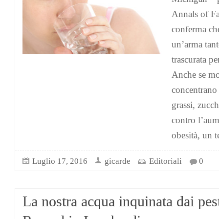
Annals of F
conferma che
un’arma tant
trascurata pe
Anche se molt
concentrano 
grassi, zucch
contro l’aume
obesità, un 
Luglio 17, 2016
gicarde
Editoriali
0
La nostra acqua inquinata dai pest