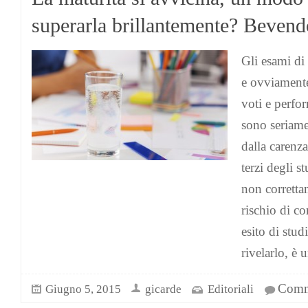
superarla brillantemente? Beven
Gli esami di 
e ovviamente
voti e perfo
sono seriame
dalla carenza 
terzi degli s
non correttam
rischio di c
esito di stud
rivelarlo, è 
Comme
Giugno 5, 2015
gicarde
Editoriali