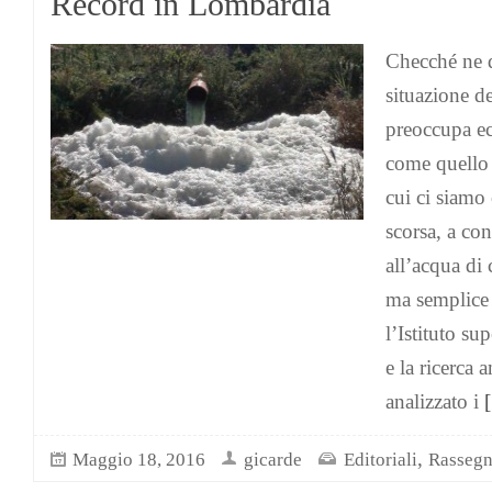
Record in Lombardia
Checché ne d
situazione de
preoccupa ec
come quello
cui ci siamo
scorsa, a con
all’acqua di
ma semplice 
l’Istituto su
e la ricerca 
analizzato i
[
,
Maggio 18, 2016
gicarde
Editoriali
Rassegn