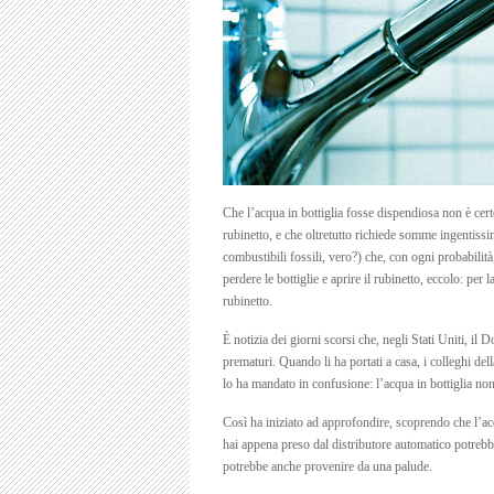
Che l’acqua in bottiglia fosse dispendiosa non è certo
rubinetto, e che oltretutto richiede somme ingentissim
combustibili fossili, vero?) che, con ogni probabilità,
perdere le bottiglie e aprire il rubinetto, eccolo: per
rubinetto.
È notizia dei giorni scorsi che, negli Stati Uniti, il
prematuri. Quando li ha portati a casa, i colleghi del
lo ha mandato in confusione: l’acqua in bottiglia non 
Così ha iniziato ad approfondire, scoprendo che l’acq
hai appena preso dal distributore automatico potrebbe 
potrebbe anche provenire da una palude.