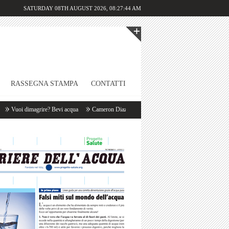
SATURDAY 08TH AUGUST 2026,
08:27:44 AM
RASSEGNA STAMPA
CONTATTI
oi dimagrire? Bevi acqua
Cameron Diaz: «Appena mi sveglio bevo un litro d’acqua!»