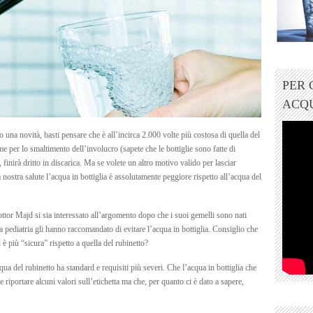
PER
ACQ
 una novità, basti pensare che è all’incirca 2.000 volte più costosa di quella del
e per lo smaltimento dell’involucro (sapete che le bottiglie sono fatte di
 finirà dritto in discarica. Ma se volete un altro motivo valido per lasciar
 la nostra salute l’acqua in bottiglia è assolutamente peggiore rispetto all’acqua del
 Dottor Majd si sia interessato all’argomento dopo che i suoi gemelli sono nati
la pediatria gli hanno raccomandato di evitare l’acqua in bottiglia. Consiglio che
è più “sicura” rispetto a quella del rubinetto?
ua del rubinetto ha standard e requisiti più severi. Che l’acqua in bottiglia che
riportare alcuni valori sull’etichetta ma che, per quanto ci è dato a sapere,