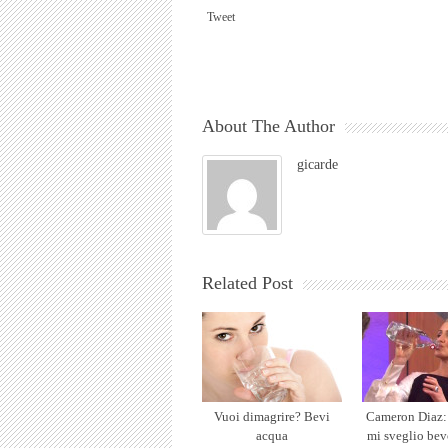
Tweet
About The Author
gicarde
Related Post
Vuoi dimagrire? Bevi
Cameron Diaz:
acqua
mi sveglio bev