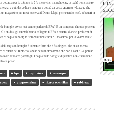
 in bottiglia per lo più non lo è (a meno che, naturalmente, in realtà non sia altro
L’IN
tichettata, e quindi spedita e venduta a voi ad un costo enorme). «L’acqua che
SEC
n un magazzino per mesi, osserva il Dottor Majd, permettendo, così, ai batteri in
e le bottiglie. Avete mai sentito parlare di BPA? È un composto chimico presente
no. Gli studi sugli animali hanno collegato il BPA a cancro, diabete, problemi di
cco di acqua in bottiglia? Probabilmente non è il massimo, per la vostra salute.
 dell’acqua in bottiglia è talmente forte che è fisiologico, che ci sia ancora
re di quella del rubinetto, anche se fatti dimostrano che non è così. Già, perché
a male al nostro portafogli, l’acqua nelle bottiglie di plastica non è nemmeno
alga la pena?
sere
bpa
depuratore
euroacqua
e peso
progetto salute
ricerca scientifica
rubinetto