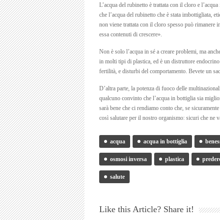
L’acqua del rubinetto è trattata con il cloro e l’acqua
che l’acqua del rubinetto che è stata imbottigliata, e
non viene trattata con il cloro spesso può rimanere i
essa contenuti di crescere».
Non è solo l’acqua in sé a creare problemi, ma anch
in molti tipi di plastica, ed è un distruttore endocri
fertilità, e disturbi del comportamento. Bevete un sa
D’altra parte, la potenza di fuoco delle multinazionali
qualcuno convinto che l’acqua in bottiglia sia miglio
sarà bene che ci rendiamo conto che, se sicuramente f
così salutare per il nostro organismo: sicuri che ne v
acqua
acqua in bottiglia
benes
osmosi inversa
plastica
preder
salute
Like this Article? Share it!