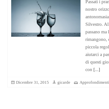
Passati i pra
nostro orizz
antonomasia,
Silvestro. Al
passano ma la
rimangono, è
piccola rego
aiutarci a pa
di questi gi
con
[...]
Dicembre 31, 2015
gicarde
Approfondiment