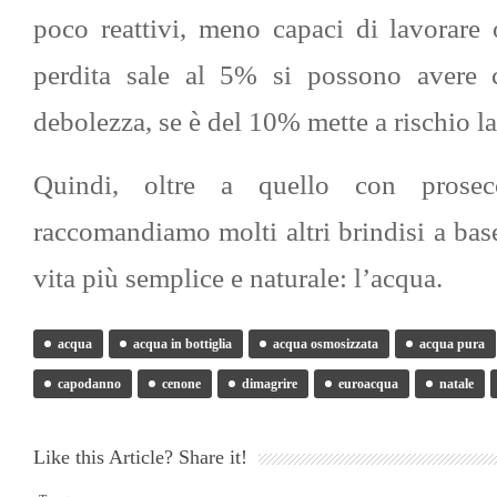
poco reattivi, meno capaci di lavorare 
perdita sale al 5% si possono avere 
debolezza, se è del 10% mette a rischio la
Quindi, oltre a quello con prose
raccomandiamo molti altri brindisi a base
vita più semplice e naturale: l’acqua.
acqua
acqua in bottiglia
acqua osmosizzata
acqua pura
capodanno
cenone
dimagrire
euroacqua
natale
Like this Article? Share it!