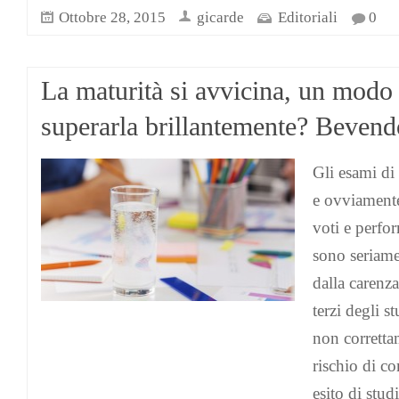
Ottobre 28, 2015
gicarde
Editoriali
0
La maturità si avvicina, un modo
superarla brillantemente? Beven
Gli esami di 
e ovviamente
voti e perfo
sono seriame
dalla carenza 
terzi degli s
non correttam
rischio di c
esito di stud