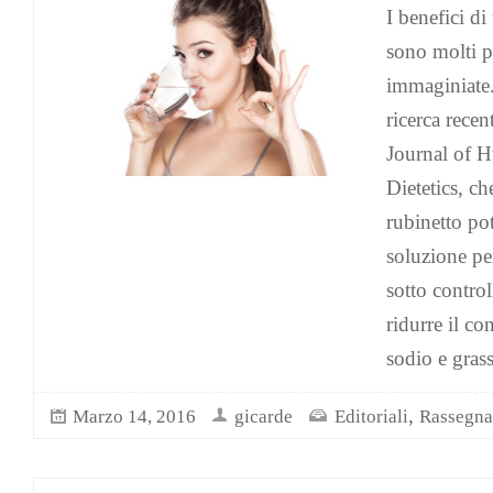
I benefici d
sono molti p
immaginiate
ricerca rece
Journal of 
Dietetics, c
rubinetto pot
soluzione per
sotto control
ridurre il c
sodio e grass
,
Marzo 14, 2016
gicarde
Editoriali
Rassegna