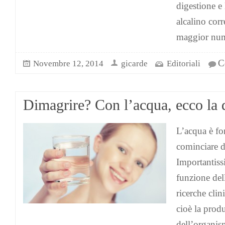
digestione e 
alcalino corr
maggior num
C
Novembre 12, 2014
gicarde
Editoriali
Dimagrire? Con l’acqua, ecco la 
L’acqua è fo
cominciare d
Importantiss
funzione del
ricerche clin
cioè la prod
dell’organis