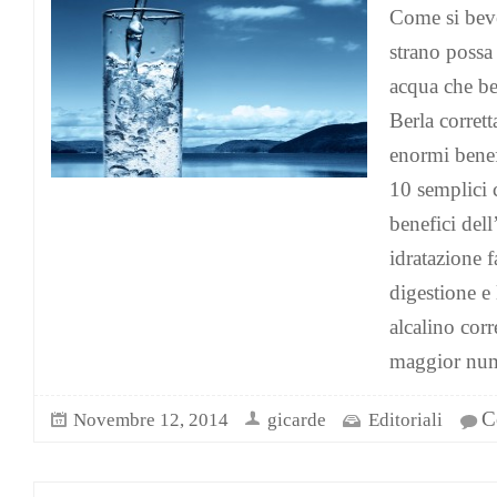
Come si bev
strano possa 
acqua che bev
Berla corret
enormi benef
10 semplici 
benefici dell
idratazione 
digestione e 
alcalino corr
maggior num
C
Novembre 12, 2014
gicarde
Editoriali