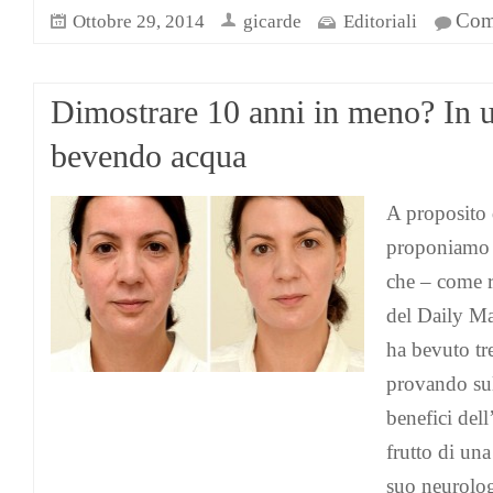
Comm
Ottobre 29, 2014
gicarde
Editoriali
Dimostrare 10 anni in meno? In 
bevendo acqua
A proposito 
proponiamo l
che – come r
del Daily Ma
ha bevuto tre
provando sul
benefici dell
frutto di una
suo neurolog