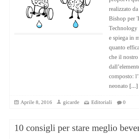
realizzato d
Bishop per 
Technology 
e spiega in 
quanto effica
che il nostr
dall’elemento
composto: l’
neonato
[...]
Aprile 8, 2016
gicarde
Editoriali
0
10 consigli per stare meglio bev