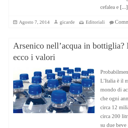
cefalea e
[...]
Comme
Agosto 7, 2014
gicarde
Editoriali
Arsenico nell’acqua in bottiglia?
ecco i valori
Probabilmen
L’Italia è i
mondo di ac
che ogni an
circa 12 milia
circa 200 lit
su due beve 