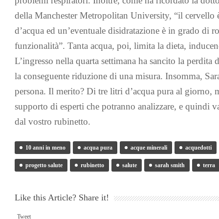
problemi respiratori. Inoltre, come ha ricordato la do
della Manchester Metropolitan University, “il cervello
d’acqua ed un’eventuale disidratazione è in grado di ro
funzionalità”. Tanta acqua, poi, limita la dieta, induc
L’ingresso nella quarta settimana ha sancito la perdita 
la conseguente riduzione di una misura. Insomma, Sar
persona. Il merito? Di tre litri d’acqua pura al giorno,
supporto di esperti che potranno analizzare, e quindi v
dal vostro rubinetto.
10 anni in meno
acqua pura
acque minerali
acquedotti
progetto salute
rubinetto
salute
sarah smith
terra
Like this Article? Share it!
Tweet