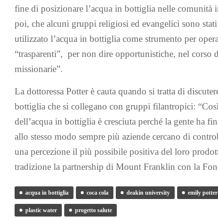
fine di posizionare l’acqua in bottiglia nelle comunità 
poi, che alcuni gruppi religiosi ed evangelici sono stat
utilizzato l’acqua in bottiglia come strumento per ope
“trasparenti”, per non dire opportunistiche, nel corso 
missionarie”.
La dottoressa Potter è cauta quando si tratta di discuter
bottiglia che si collegano con gruppi filantropici: “Così
dell’acqua in bottiglia è cresciuta perché la gente ha fi
allo stesso modo sempre più aziende cercano di controb
una percezione il più possibile positiva del loro prodot
tradizione la partnership di Mount Franklin con la F
acqua in bottiglia
coca cola
deakin university
emily potter
plastic water
progetto salute