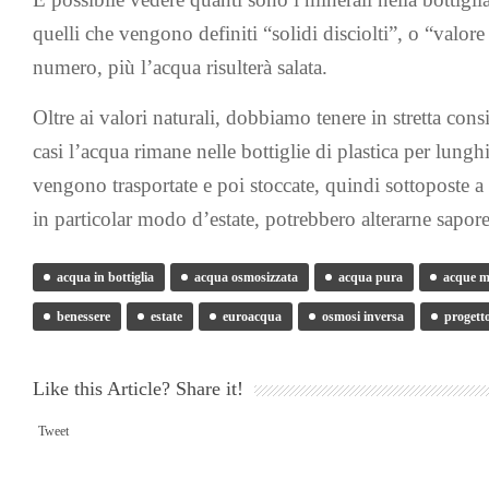
quelli che vengono definiti “solidi disciolti”, o “valore 
numero, più l’acqua risulterà salata.
Oltre ai valori naturali, dobbiamo tenere in stretta con
casi l’acqua rimane nelle bottiglie di plastica per lungh
vengono trasportate e poi stoccate, quindi sottoposte a 
in particolar modo d’estate, potrebbero alterarne sapore
acqua in bottiglia
acqua osmosizzata
acqua pura
acque m
benessere
estate
euroacqua
osmosi inversa
progetto
Like this Article? Share it!
Tweet