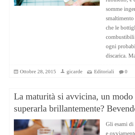
somme ingen
smaltimento 
che le bottig
combustibili 
ogni probabil
discarica. Ma
Ottobre 28, 2015
gicarde
Editoriali
0
La maturità si avvicina, un modo
superarla brillantemente? Beven
Gli esami di 
e ovviamente