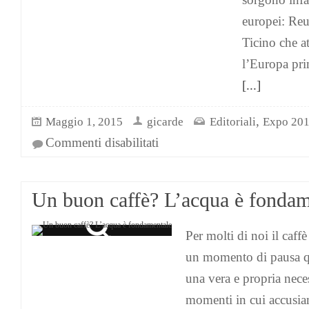
europei: Re
Ticino che a
l’Europa pri
[...]
,
Maggio 1, 2015
gicarde
Editoriali
Expo 20
su
Commenti disabilitati
Partito
Expo
2015,
la
Un buon caffè? L’acqua è fondam
Svizzera
a
Per molti di noi il caffè
Milano
con
un momento di pausa q
“L’Acqua
per
una vera e propria neces
l’Europa”
momenti in cui accusia