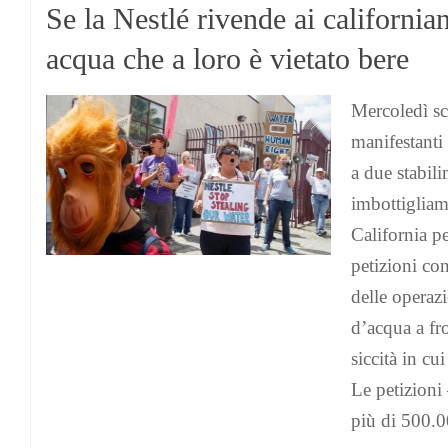
Se la Nestlé rivende ai californian
acqua che a loro è vietato bere
Mercoledì sc
manifestanti 
a due stabili
imbottigliam
California p
petizioni co
delle operaz
d’acqua a fro
siccità in cu
Le petizioni
più di 500.