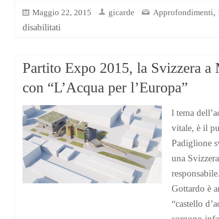
,
Maggio 22, 2015
gicarde
Approfondimenti
su
disabilitati
Se
la
Nestlé
rivende
Partito Expo 2015, la Svizzera a
ai
californiani
con “L’Acqua per l’Europa”
la
stessa
l tema dell’
acqua
che
vitale, è il 
a
loro
Padiglione s
è
una Svizzera
vietato
bere
responsabile
Gottardo è a
“castello d’
sorgono infa