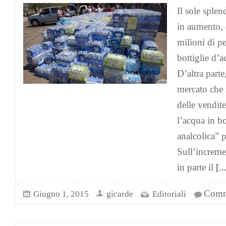
Il sole splen
in aumento, e
milioni di p
bottiglie d’a
D’altra parte
mercato che n
delle vendit
l’acqua in bo
analcolica” 
Sull’increme
in parte il
[..
Comme
Giugno 1, 2015
gicarde
Editoriali