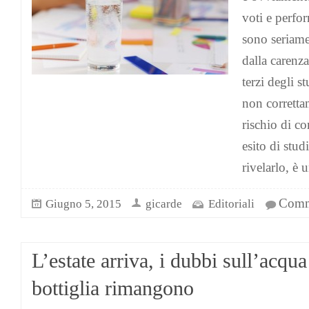
voti e perfo
sono seriame
dalla carenza 
terzi degli s
non correttam
rischio di c
esito di stud
rivelarlo, è 
Comme
Giugno 5, 2015
gicarde
Editoriali
L’estate arriva, i dubbi sull’acqua
bottiglia rimangono