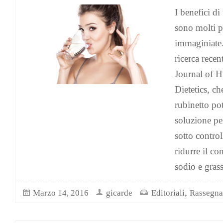
I benefici d
sono molti p
immaginiate
ricerca rece
Journal of 
Dietetics, c
rubinetto pot
soluzione per
sotto control
ridurre il c
sodio e grass
,
Marzo 14, 2016
gicarde
Editoriali
Rassegna