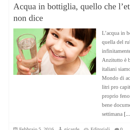
Acqua in bottiglia, quello che l’et
non dice
L’acqua in b
quella del ru
infinitament
Anzitutto è 
italiani siam
Mondo di acq
litri pro cap
proprio feno
bene documen
settimana
[...
Febbraio 5, 2016
gicarde
Editoriali
0