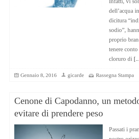
Infatti, vi s
dell’acqua in
dicitura “ind
sodio”, hann
proprio bran
tenere conto
cloruro di
[..
Gennaio 8, 2016
gicarde
Rassegna Stampa
Cenone di Capodanno, un metodo
evitare di prendere peso
Passati i pra
nostro orizz