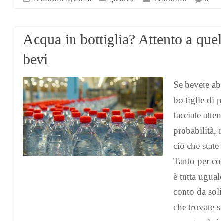
Acqua in bottiglia? Attento a que
bevi
Se bevete ab
bottiglie di 
facciate att
probabilità, 
ciò che stat
Tanto per co
è tutta ugual
conto da soli
che trovate su