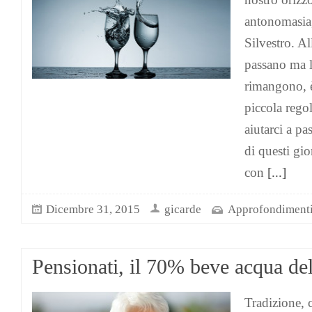
antonomasia,
Silvestro. Al
passano ma la
rimangono, è
piccola rego
aiutarci a pa
di questi gi
con
[...]
Dicembre 31, 2015
gicarde
Approfondiment
Pensionati, il 70% beve acqua del
Tradizione, 